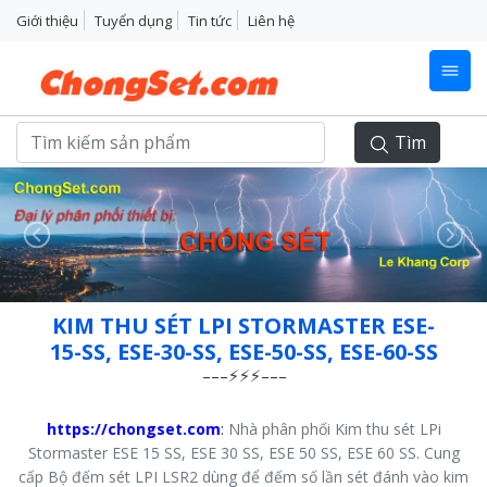
Giới thiệu
Tuyển dụng
Tin tức
Liên hệ
Tìm
Previous
Next
KIM THU SÉT LPI STORMASTER ESE-
15-SS, ESE-30-SS, ESE-50-SS, ESE-60-SS
https://chongset.com
:
Nhà phân phối Kim thu sét LPi
Stormaster ESE 15 SS, ESE 30 SS, ESE 50 SS, ESE 60 SS. Cung
cấp Bộ đếm sét LPI LSR2 dùng để đếm số lần sét đánh vào kim