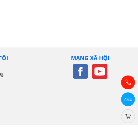
TÔI
MẠNG XÃ HỘI
ng
Zalo