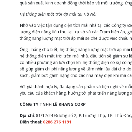
quả sản xuất kinh doanh đồng thời bảo vệ môi trường, ứng 
Hệ thống điện mặt trời áp mái tại Hà Nội
Nhờ vào việc tận dụng diện tích mái nhà tại các Công ty Đi
lượng điện năng tiêu thụ tại trụ sở và các Trạm biến áp, g
thống năng lượng mặt trời áp mái sẽ che được việc chiếu nắ
Ông Thắng cho biết, hệ thống năng lượng mặt trời áp mái là
hệ thống điện mặt trời trên mái nhà, đầu tiên sẽ giảm sự 
có nhiều phương án lựa chọn khi hệ thống điện có sự cố ng
sẽ giúp giảm chi phí năng lượng về tầm nhìn lâu dài cho d
sạch, giảm bớt gánh nặng cho các nhà máy điện khi mà các
Với giá thành hợp lý, đa dạng sản phẩm và tiện nghi về m
yêu cầu của khách hàng, hướng tới phát triển năng lượng s
CÔNG TY TNHH LÊ KHANG CORP
Địa chỉ
: 81/12/24 Đường số 2, P.Trường Thọ, TP. Thủ Đức
Điện thoại
:
0286 276 1191