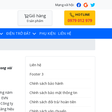
Mạng xã hội:
HOTLINE
Giỏ hàng
0979 012 979
0 sản phẩm
ĐIỆN TRỞ ĐẤT
PHỤ KIỆN
LIÊN HỆ
Liên hệ
rong vài
Footer 3
Chính sách bảo hành
hững năm
Chính sách bảo mật thông tin
. EVN
Chính sách đổi trả/ hoàn tiền
 Công ty
tăng hiệu
Chính sách vận chuyển