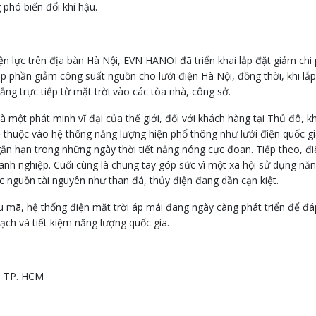
phó biến đổi khí hậu.
ện lực trên địa bàn Hà Nội, EVN HANOI đã triển khai lắp đặt giảm chi 
óp phần giảm công suất nguồn cho lưới điện Hà Nội, đồng thời, khi lắ
ng trực tiếp từ mặt trời vào các tòa nhà, công sở.
 một phát minh vĩ đại của thế giới, đối với khách hàng tại Thủ đô, kh
lệ thuộc vào hệ thống năng lượng hiện phổ thông như lưới điện quốc g
ắn hạn trong những ngày thời tiết nắng nóng cực đoan. Tiếp theo, đi
oanh nghiệp. Cuối cùng là chung tay góp sức vì một xã hội sử dụng nă
 nguồn tài nguyên như than đá, thủy điện đang dần cạn kiệt.
ẫu mã, hệ thống điện mặt trời áp mái đang ngày càng phát triển để đ
ạch và tiết kiệm năng lượng quốc gia.
, TP. HCM