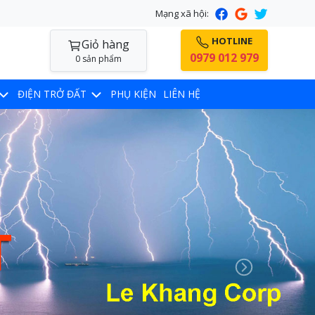
Mạng xã hội:
HOTLINE
Giỏ hàng
0979 012 979
0 sản phẩm
ĐIỆN TRỞ ĐẤT
PHỤ KIỆN
LIÊN HỆ
Next