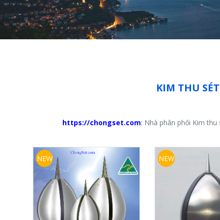
KIM THU SÉT 
https://chongset.com
:
Nhà phân phối Kim thu s
NEW
NEW