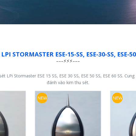
LPI STORMASTER ESE-15-SS, ESE-30-SS, ESE-50-
ét LPi Stormaster ESE 15 SS, ESE 30 SS, ESE 50 SS, ESE 60 SS. Cun
đánh vào kim thu sét.
NEW
NEW