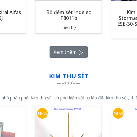
iral Alfas
Bộ đếm sét Indelec
Kim 
SJ
P8011b
Stormas
ESE-30-SS
Liên hệ
Xem thêm
KIM THU SÉT
à phân phối Kim thu sét và phụ kiện vật tư lắp đặt kim thu sét, thiế
NEW
NEW