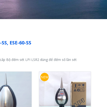
SS, ESE-60-SS
g cấp Bộ đếm sét LPI LSR2 dùng để đếm số lần sét
NEW