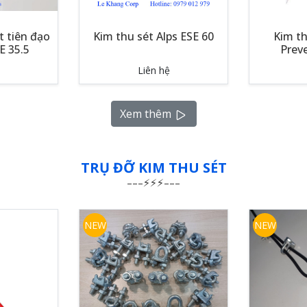
t tiên đạo
Kim thu sét Alps ESE 60
Kim th
E 35.5
Prev
Liên hệ
Xem thêm
TRỤ ĐỠ KIM THU SÉT
NEW
NEW