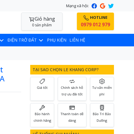
Mạng xã hội:
HOTLINE
Giỏ hàng
0979 012 979
0 sản phẩm
ĐIỆN TRỞ ĐẤT
PHỤ KIỆN
LIÊN HỆ
t
TẠI SAO CHỌN LE KHANG CORP?
SA
Giá tốt
Chính sách hỗ
Tư vấn miễn
trợ ưu đãi tốt
phí
Bảo hành
Thanh toán dễ
Bảo Trì Bảo
chính hãng
dàng
Dưỡng