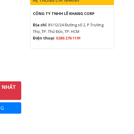
HỆ THỐNG CHI NHÁNH
CÔNG TY TNHH LÊ KHANG CORP
Địa chỉ
: 81/12/24 Đường số 2, P.Trường
Thọ, TP. Thủ Đức, TP. HCM
Điện thoại
:
0286 276 1191
T NHẤT