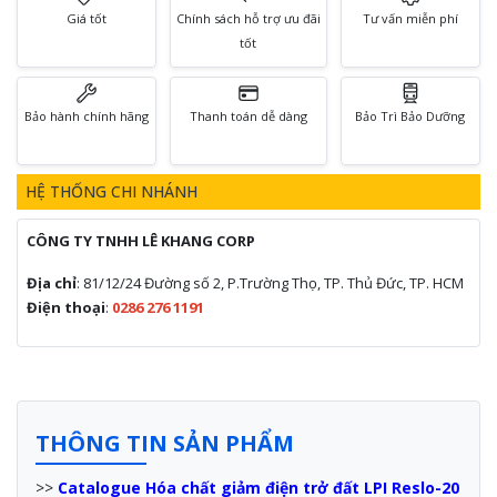
Giá tốt
Chính sách hỗ trợ ưu đãi
Tư vấn miễn phí
tốt
Bảo hành chính hãng
Thanh toán dễ dàng
Bảo Trì Bảo Dưỡng
HỆ THỐNG CHI NHÁNH
CÔNG TY TNHH LÊ KHANG CORP
Địa chỉ
: 81/12/24 Đường số 2, P.Trường Thọ, TP. Thủ Đức, TP. HCM
Điện thoại
:
0286 276 1191
THÔNG TIN SẢN PHẨM
>>
Catalogue Hóa chất giảm điện trở đất LPI Reslo-20