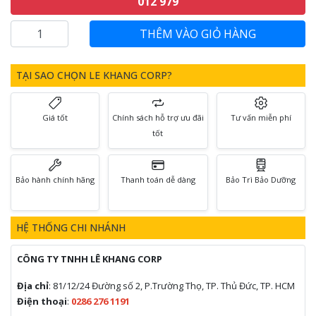
012 979
TẠI SAO CHỌN LE KHANG CORP?
Giá tốt
Chính sách hỗ trợ ưu đãi
Tư vấn miễn phí
tốt
Bảo hành chính hãng
Thanh toán dễ dàng
Bảo Trì Bảo Dưỡng
HỆ THỐNG CHI NHÁNH
CÔNG TY TNHH LÊ KHANG CORP
Địa chỉ
: 81/12/24 Đường số 2, P.Trường Thọ, TP. Thủ Đức, TP. HCM
Điện thoại
:
0286 276 1191