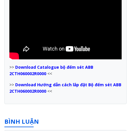
>>
Download Catalogue bộ đếm sét ABB
2CTH060002R0000
<<
>>
Download Hướng dẫn cách lắp đặt Bộ đếm sét ABB
2CTH060002R0000
<<
BÌNH LUẬN