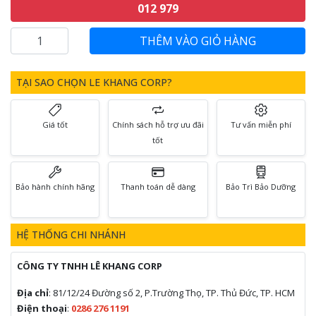
012 979
TẠI SAO CHỌN LE KHANG CORP?
Giá tốt
Chính sách hỗ trợ ưu đãi
Tư vấn miễn phí
tốt
Bảo hành chính hãng
Thanh toán dễ dàng
Bảo Trì Bảo Dưỡng
HỆ THỐNG CHI NHÁNH
CÔNG TY TNHH LÊ KHANG CORP
Địa chỉ
: 81/12/24 Đường số 2, P.Trường Thọ, TP. Thủ Đức, TP. HCM
Điện thoại
:
0286 276 1191