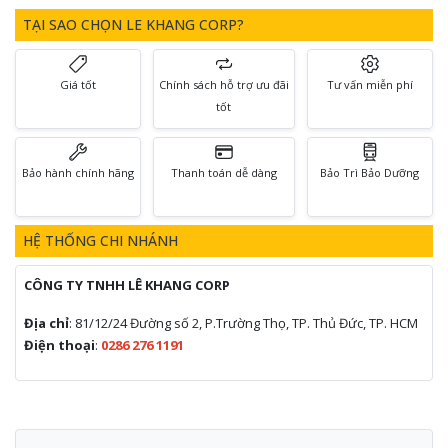
TẠI SAO CHỌN LE KHANG CORP?
Giá tốt
Chính sách hỗ trợ ưu đãi
Tư vấn miễn phí
tốt
Bảo hành chính hãng
Thanh toán dễ dàng
Bảo Trì Bảo Dưỡng
HỆ THỐNG CHI NHÁNH
CÔNG TY TNHH LÊ KHANG CORP
Địa chỉ
: 81/12/24 Đường số 2, P.Trường Thọ, TP. Thủ Đức, TP. HCM
Điện thoại
:
0286 276 1191