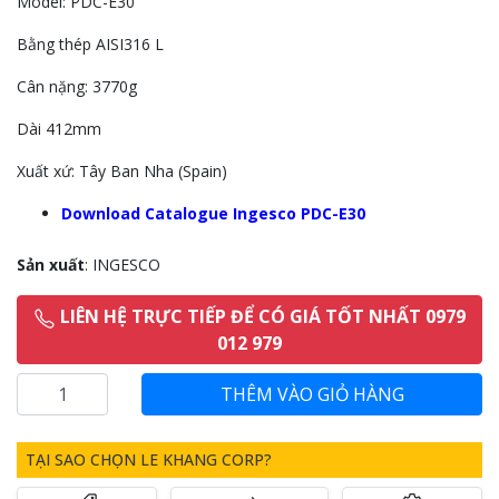
Model: PDC-E30
Bằng thép AISI316 L
Cân nặng: 3770g
Dài 412mm
Xuất xứ: Tây Ban Nha (Spain)
Download Catalogue Ingesco PDC-E30
Sản xuất
: INGESCO
LIÊN HỆ TRỰC TIẾP ĐỂ CÓ GIÁ TỐT NHẤT 0979
012 979
TẠI SAO CHỌN LE KHANG CORP?