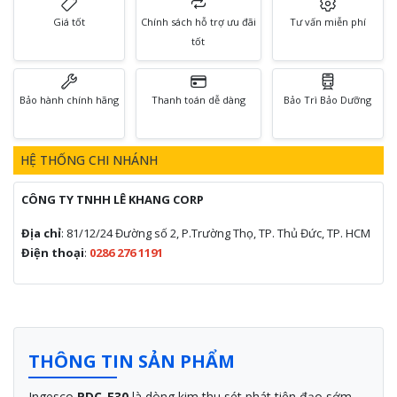
Giá tốt
Chính sách hỗ trợ ưu đãi
Tư vấn miễn phí
tốt
Bảo hành chính hãng
Thanh toán dễ dàng
Bảo Trì Bảo Dưỡng
HỆ THỐNG CHI NHÁNH
CÔNG TY TNHH LÊ KHANG CORP
Địa chỉ
: 81/12/24 Đường số 2, P.Trường Thọ, TP. Thủ Đức, TP. HCM
Điện thoại
:
0286 276 1191
THÔNG TIN SẢN PHẨM
Ingesco
PDC-E30
là dòng kim thu sét phát tiên đạo sớm