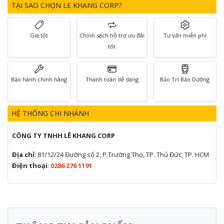
TẠI SAO CHỌN LE KHANG CORP?
Giá tốt
Chính sách hỗ trợ ưu đãi
Tư vấn miễn phí
tốt
Bảo hành chính hãng
Thanh toán dễ dàng
Bảo Trì Bảo Dưỡng
HỆ THỐNG CHI NHÁNH
CÔNG TY TNHH LÊ KHANG CORP
Địa chỉ
: 81/12/24 Đường số 2, P.Trường Thọ, TP. Thủ Đức, TP. HCM
Điện thoại
:
0286 276 1191