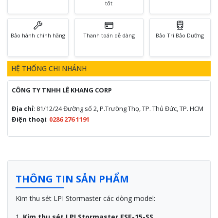
tốt
Bảo hành chính hãng
Thanh toán dễ dàng
Bảo Trì Bảo Dưỡng
HỆ THỐNG CHI NHÁNH
CÔNG TY TNHH LÊ KHANG CORP
Địa chỉ
: 81/12/24 Đường số 2, P.Trường Thọ, TP. Thủ Đức, TP. HCM
Điện thoại
:
0286 276 1191
THÔNG TIN SẢN PHẨM
Kim thu sét LPI Stormaster các dòng model:
1.
Kim thu sét LPI Stormaster ESE-15-SS