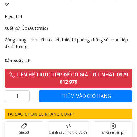
SS
Hiệu: LPI
Xuất xứ: Úc (Australia)
Công dụng: Làm cột thu sét, thiết bị phòng chống sét trực tiếp
đánh thẳng
Sản xuất
: LPI
LIÊN HỆ TRỰC TIẾP ĐỂ CÓ GIÁ TỐT NHẤT 0979
012 979
TẠI SAO CHỌN LE KHANG CORP?
Giá tốt
Chính sách hỗ trợ ưu đãi
Tư vấn miễn phí