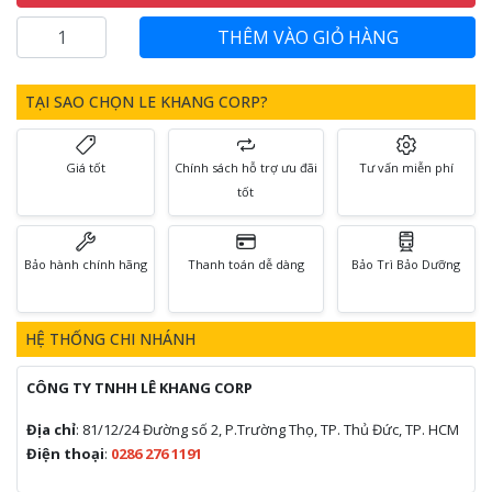
TẠI SAO CHỌN LE KHANG CORP?
Giá tốt
Chính sách hỗ trợ ưu đãi
Tư vấn miễn phí
tốt
Bảo hành chính hãng
Thanh toán dễ dàng
Bảo Trì Bảo Dưỡng
HỆ THỐNG CHI NHÁNH
CÔNG TY TNHH LÊ KHANG CORP
Địa chỉ
: 81/12/24 Đường số 2, P.Trường Thọ, TP. Thủ Đức, TP. HCM
Điện thoại
:
0286 276 1191