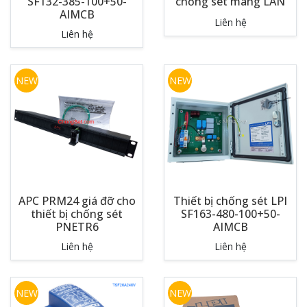
SF132-385-100+50-
chống sét mang LAN
AIMCB
Liên hệ
Liên hệ
NEW
NEW
APC PRM24 giá đỡ cho
Thiết bị chống sét LPI
thiết bị chống sét
SF163-480-100+50-
PNETR6
AIMCB
Liên hệ
Liên hệ
NEW
NEW