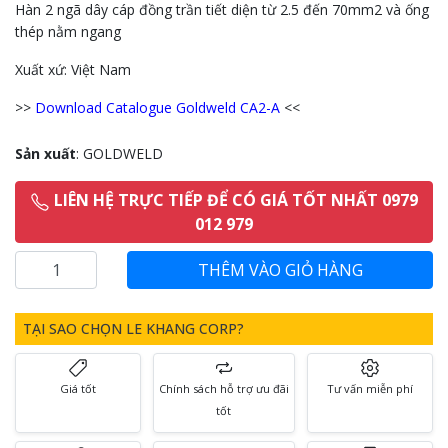
Hàn 2 ngã dây cáp đồng trần tiết diện từ 2.5 đến 70mm2 và ống
thép nằm ngang
Xuất xứ: Việt Nam
>>
Download Catalogue Goldweld CA2-A
<<
Sản xuất
: GOLDWELD
LIÊN HỆ TRỰC TIẾP ĐỂ CÓ GIÁ TỐT NHẤT 0979
012 979
TẠI SAO CHỌN LE KHANG CORP?
Giá tốt
Chính sách hỗ trợ ưu đãi
Tư vấn miễn phí
tốt